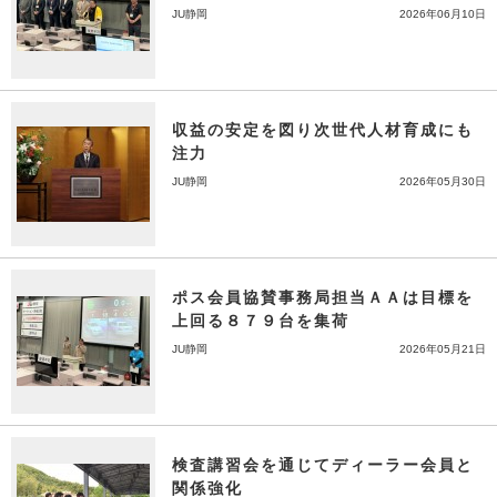
JU静岡
2026年06月10日
収益の安定を図り次世代人材育成にも
注力
JU静岡
2026年05月30日
ポス会員協賛事務局担当ＡＡは目標を
上回る８７９台を集荷
JU静岡
2026年05月21日
検査講習会を通じてディーラー会員と
関係強化