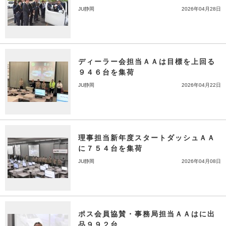
JU静岡
2026年04月28日
ディーラー会担当ＡＡは目標を上回る
９４６台を集荷
JU静岡
2026年04月22日
理事担当新年度スタートダッシュＡＡ
に７５４台を集荷
JU静岡
2026年04月08日
ポス会員協賛・事務局担当ＡＡはに出
品９９２台