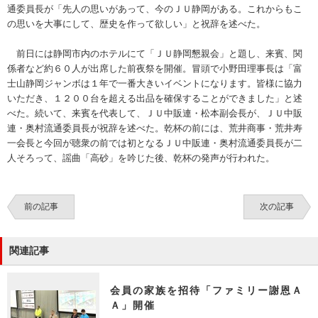
通委員長が「先人の思いがあって、今のＪＵ静岡がある。これからもこ
の思いを大事にして、歴史を作って欲しい」と祝辞を述べた。
前日には静岡市内のホテルにて「ＪＵ静岡懇親会」と題し、来賓、関
係者など約６０人が出席した前夜祭を開催。冒頭で小野田理事長は「富
士山静岡ジャンボは１年で一番大きいイベントになります。皆様に協力
いただき、１２００台を超える出品を確保することができました」と述
べた。続いて、来賓を代表して、ＪＵ中販連・松本副会長が、ＪＵ中販
連・奥村流通委員長が祝辞を述べた。乾杯の前には、荒井商事・荒井寿
一会長と今回が聴衆の前では初となるＪＵ中販連・奥村流通委員長が二
人そろって、謡曲「高砂」を吟じた後、乾杯の発声が行われた。
前の記事
次の記事
関連記事
会員の家族を招待「ファミリー謝恩Ａ
Ａ」開催