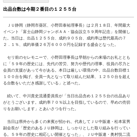
出品台数は今期２番目の１２５５台
ＪＵ静岡（静岡市葵区、小野田泰祐理事長）は２月１８日、年間最大
イベント「富士山静岡ジャンボＡＡ・協会設立５９周年記念」を開催し
た。当日は、出品１２５５台、成約９０５台、成約率は歴代最高の７
２．１％、成約単価２６万６０００円を記録する盛会となった。
セリ前のセレモニーで、小野田理事長は早朝からの来場のお礼ととも
に「５９年の歴史には、先代の苦労、努力や歴代の理事、役員の尽力と
会員の支援があって今がある。本日は厳しい環境の中、出品台数目標１
１００台を掲げ、全員一丸となって取り組んだ結果、１２５０台を超え
る台数をいただき感謝している」と述べた。
続いて、中川貴史流通委員長が「当日出品含め１２５５台の出品あり
がとうございます。成約率７０％以上を目指しているので、早めの売切
りをお願いします」とあいさつを行った。
当日は県外から多くの来賓が招かれ、代表してＪＵ中販連・松本富男
副会長が「歴史のあるＪＵ静岡は、しっかりとした取り組みを行ってい
る。５９年の歴史に相応しい開催となった」、ＪＵ中販連・奥村悦二流