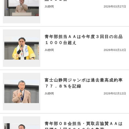
JU静岡
2026年03月27日
青年部担当ＡＡは今年度３回目の出品
１０００台超え
JU静岡
2026年03月12日
富士山静岡ジャンボは過去最高成約率
７７．８％を記録
JU静岡
2026年02月12日
青年部ＯＢ会担当・買取店協賛ＡＡは