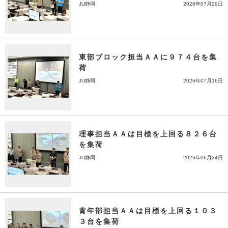
JU静岡
2026年07月29日
東部ブロック担当ＡＡに９７４台を集
荷
JU静岡
2026年07月16日
理事担当ＡＡは目標を上回る８２６台
を集荷
JU静岡
2026年06月24日
青年部担当ＡＡは目標を上回る１０３
３台を集荷