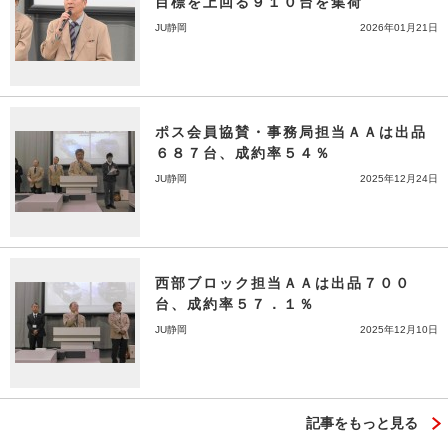
目標を上回る９１０台を集荷
JU静岡
2026年01月21日
ポス会員協賛・事務局担当ＡＡは出品
６８７台、成約率５４％
JU静岡
2025年12月24日
西部ブロック担当ＡＡは出品７００
台、成約率５７．１％
JU静岡
2025年12月10日
記事をもっと見る