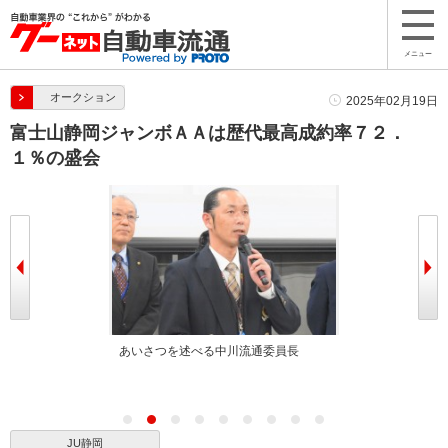
メニュー
オークション
2025年02月19日
富士山静岡ジャンボＡＡは歴代最高成約率７２．
１％の盛会
べる小野田理事
あいさつを述べる中川流通委員長
県外から多くの
JU静岡