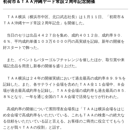
初荷市＆ＴＡＡ沖縄ヤード常設２周年記念開催
ＴＡＡ横浜（横浜市中区、北口武志社長）は１月１１日、「初荷市＆
ＴＡＡ沖縄ヤード常設２周年記念」を開催した。
当日のセリは出品４４２７台を集め、成約４０１２台、成約率９０.
６％、平均成約単価１０３万６０００円の高実績を記録。新年の開催を
好スタートで飾った。
また、イベントもパターゴルフチャレンジを催したほか、取引賞や来
場記念品を用意し新春の開催を盛り上げた。
ＴＡＡ横浜は２４年の開催実績において過去最高の成約率８９.９％を
記録した。また、各サテライト会場を含めたＴＡＡ全１１会場中、８会
場が過去最高成約率を記録し、ＴＡＡ全会場の成約率も過去最高の８５.
８％となり、一年を通じ全国のＴＡＡ会場で活発なセリが行われた。
高成約率の開催について濱田理友会場長は「ＴＡＡは横浜会場をはじ
め全会場で高成約率をいただいている。これもＴＡＡの検査への絶大な
る信頼をいただいている証と言える。お客様のご商売に役立ててもらう
ことが我々ＴＡＡの役割」と話す。