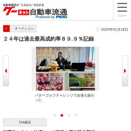
メニュー
オークション
2025年01月18日
２４年は過去最高成約率８９.９％記録
パターゴルフチャレンジで会場も賑わ
新春の飾りで会
った
TAA横浜