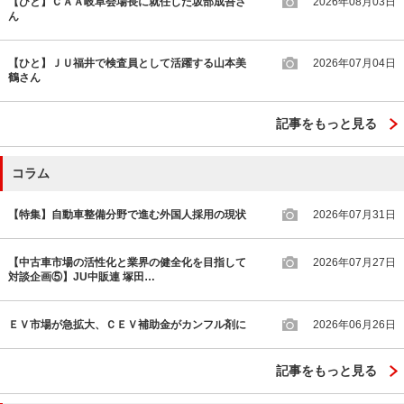
【ひと】ＣＡＡ岐阜会場長に就任した坂部成吾さ
2026年08月03日
ん
【ひと】ＪＵ福井で検査員として活躍する山本美
2026年07月04日
鶴さん
記事をもっと見る
コラム
【特集】自動車整備分野で進む外国人採用の現状
2026年07月31日
【中古車市場の活性化と業界の健全化を目指して
2026年07月27日
対談企画⑤】JU中販連 塚田…
ＥＶ市場が急拡大、ＣＥＶ補助金がカンフル剤に
2026年06月26日
記事をもっと見る