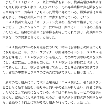
また「ＴＡＡはディーラー販社の出品も多いが、横浜会場は専業店様
にも売り買いに多く参加いただいている。その専業店様の声を聞きなが
ら企画を立て、お客様により沿った運営に努めている。横浜会場は来場
者も多く、昨年は外国人バイヤーの参加も増えている」という。
ＴＡＡ横浜で言えば「オークション完全初出品の車で構成しているＡ
Ａデビューセレクションコーナーに昨年は、約２万６０００台の出品を
いただいた。新鮮な出品車にお客様も期待してくれており、高成約率の
大きな一つの要素と言える」と話した。
ＴＡＡ横浜の昨年の取り組みについて「昨年はお客様との関係づくり
に取り組んだ一年。クルーズディナーや開催時のイベント、ＳＤＧｓ活
動などを通じ、ＴＡＡ横浜ファンも増えた。その中でお客様の声を大事
にし、運営に活かし改善も図った。ＴＡＡ横浜はお客様により沿った一
年であった。また、横浜会場を通じて新しいことを会員様に提供でき
た。皆様の中古車ビジネスのご商売に貢献できた」と振り返った。
新年の取り組みについて濱田会場長は「ＴＡＡ横浜は、引き続きブレ
ることなく新年も臨む。売り手と買い手の値段が折り合い、両者に満足
いただくことで商売になっている。今年は年初から新サービスの提供も
始めた。室長が代わり新体制となるが、引き続きお客様の声を聞きなが
ら、企画やＣＳ向上に繋がる取り組みを行っていく」と話した。