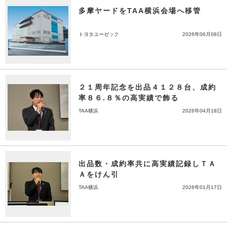
多摩ヤードをTAA横浜会場へ移管
トヨタユーゼック
2026年06月08日
２１周年記念を出品４１２８台、成約
率８６.８％の高実績で飾る
TAA横浜
2026年04月18日
出品数・成約率共に高実績記録しＴＡ
Ａをけん引
TAA横浜
2026年01月17日