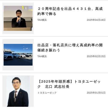
２０周年記念を出品４４３１台、高成
約率で飾る
TAA横浜
2025年04月19日
出品店・落札店共に増え高成約率の開
催続き賑わう
TAA横浜
2025年02月15日
【2025年年頭所感】トヨタユーゼッ
ク 北口 武志社長
トヨタユーゼック
2025年01月01日