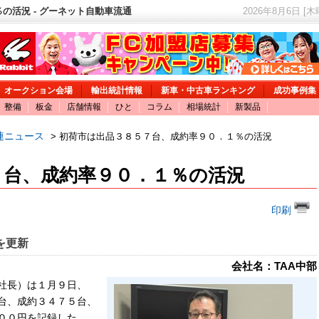
の活況 - グーネット自動車流通
2026年8月6日 [
オークション会場
輸出統計情報
新車・中古車ランキング
成功事例集
整備
板金
店舗情報
ひと
コラム
相場統計
新製品
連ニュース
> 初荷市は出品３８５７台、成約率９０．１％の活況
７台、成約率９０．１％の活況
印刷
を更新
会社名：TAA中部
社長）は１月９日、
台、成約３４７５台、
００円を記録した。