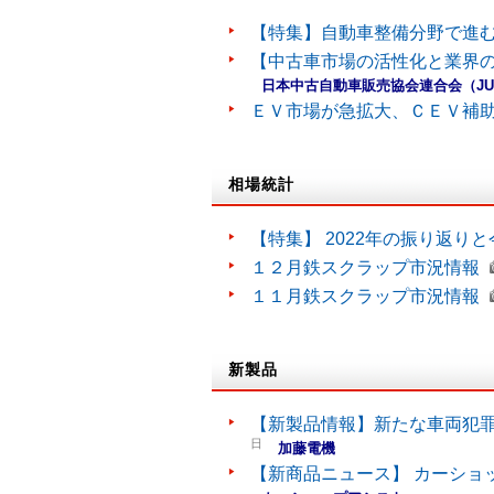
【特集】自動車整備分野で進
【中古車市場の活性化と業界の
日本中古自動車販売協会連合会（J
ＥＶ市場が急拡大、ＣＥＶ補
相場統計
【特集】 2022年の振り返り
１２月鉄スクラップ市況情報
１１月鉄スクラップ市況情報
新製品
【新製品情報】新たな車両犯罪
日
加藤電機
【新商品ニュース】 カーショ