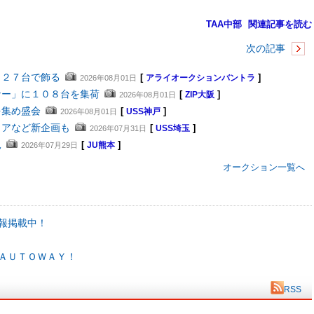
TAA中部
関連記事を読む
次の記事
４２７台で飾る
[
]
2026年08月01日
アライオークションバントラ
ナー」に１０８台を集荷
[
]
2026年08月01日
ZIP大阪
を集め盛会
[
]
2026年08月01日
USS神戸
ェアなど新企画も
[
]
2026年07月31日
USS埼玉
況
[
]
2026年07月29日
JU熊本
オークション一覧へ
報掲載中！
ＡＵＴＯＷＡＹ！
RSS