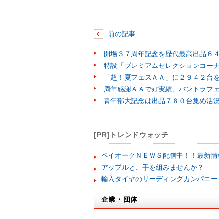
前の記事
開場３７周年記念を歴代最高出品６
特設「プレミアムセレクションコー
「超！夏フェスＡＡ」に２９４２台
周年感謝ＡＡで好実績、バントラフ
青年部大記念は出品７８０台集め活
[PR]トレンドウォッチ
ベイオークＮＥＷＳ配信中！！最新情
アップルと、手を組みませんか？
輸入タイヤのリーディングカンパニー
企業・団体