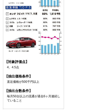
【対象評価点】
4、4.5点
【抽出価格条件】
直近価格が500千円以上
【抽出台数条件】
毎月50台以上の流通が過去6ヶ月連続し
ていること