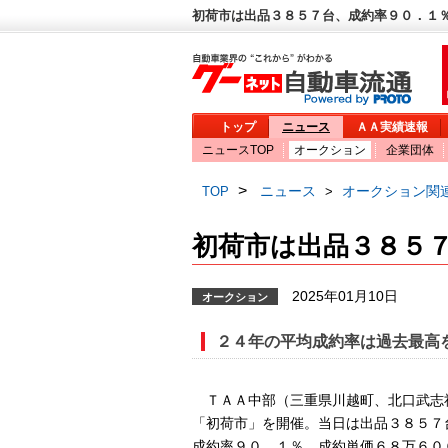
初荷市は出品３８５７台、成約率９０．１％
トップ
ニュース
ＡＡ実績速報
ニュースTOP
オークション
企業団体
>
ニュース
オークション関
TOP
>
初荷市は出品３８５
2025年01月10日
オークション
２４年の平均成約率は過去最高
ＴＡＡ中部（三重県川越町、北口武志
「初荷市」を開催。当日は出品３８５７
成約率９０．１％、成約単価６８万６０