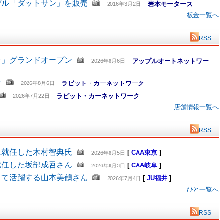
デル「ダットサン」を販売
岩本モータース
2016年3月2日
板金一覧へ
RSS
店」グランドオープン
アップルオートネットワー
2026年8月6日
ン
ラビット・カーネットワーク
2026年8月6日
ラビット・カーネットワーク
2026年7月22日
店舗情報一覧へ
RSS
に就任した木村智典氏
[
CAA東京
]
2026年8月5日
就任した坂部成吾さん
[
CAA岐阜
]
2026年8月3日
して活躍する山本美鶴さん
[
JU福井
]
2026年7月4日
ひと一覧へ
RSS