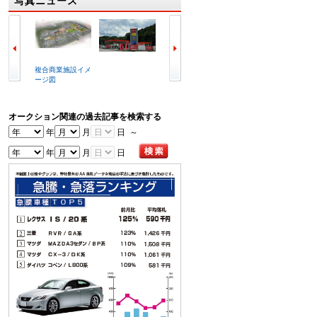
写真ニュース
複合商業施設イメ
ラビット北九州空
冒頭で挨拶する喜
写真は
ージ図
港店外観
谷辰夫会長
会場
オークション関連の過去記事を検索する
年
月
日 ～
年
月
日