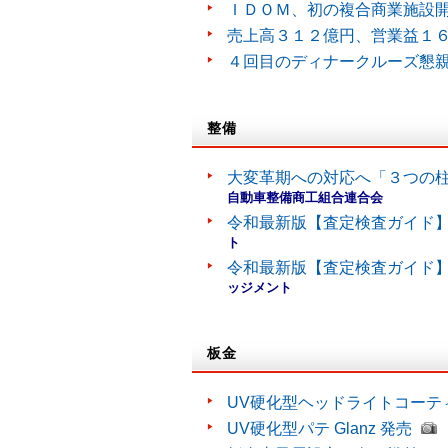
ＩＤＯＭ、初の複合商業施設
売上高３１２億円、営業益１
４回目のディナークルーズ懇
整備
大変革期への対応へ「３つの
自動車整備商工組合連合会
令和最新版【査定検査ガイド】
ト
令和最新版【査定検査ガイド】
ッジメント
板金
UV硬化型ヘッドライトコーティン
UV硬化型パテ Glanz 発売