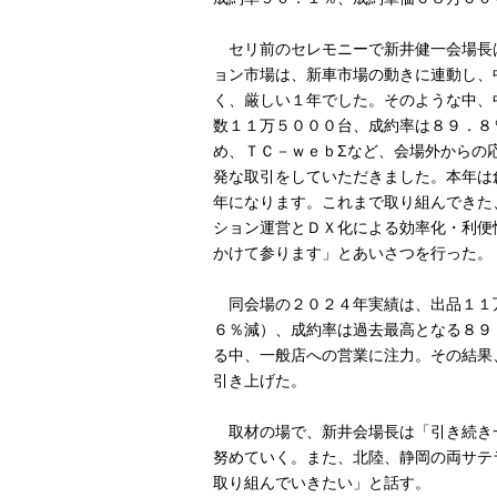
セリ前のセレモニーで新井健一会場長
ョン市場は、新車市場の動きに連動し、
く、厳しい１年でした。そのような中、
数１１万５０００台、成約率は８９．８
め、ＴＣ－ｗｅｂΣなど、会場外からの
発な取引をしていただきました。本年は
年になります。これまで取り組んできた
ション運営とＤＸ化による効率化・利便
かけて参ります」とあいさつを行った。
同会場の２０２４年実績は、出品１１
６％減）、成約率は過去最高となる８９
る中、一般店への営業に注力。その結果
引き上げた。
取材の場で、新井会場長は「引き続き
努めていく。また、北陸、静岡の両サテ
取り組んでいきたい」と話す。