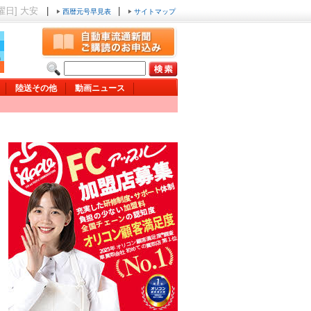
木曜日] 大安
|
|
西暦元号早見表
サイトマップ
陸送その他
動画ニュース