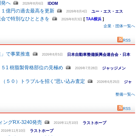
開発へ
IDOM
2026年8月6日
６１億円の過去最高を更新
ユー・エス・エス
2026年8月4日
親会で特別なひとときを
[
TAA横浜
]
2026年8月3日
企業・団体一覧へ
RSS
柱」で事業推進
日本自動車整備振興会連合会・日本
2026年8月5日
５1 樹脂製骨格部位の見極め
ジャッジメン
2026年7月28日
（５０）トラブルを招く“思い込み査定
ジャ
2026年6月25日
整備一覧へ
RSS
グRX-3240発売
ラストホープ
2016年11月10日
ラストホープ
2016年11月10日