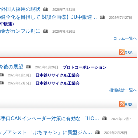
む外国人採用の現状
2026年7月31日
健全化を目指して 対談企画⑤】JU中販連…
2026年7月27日
U中販連）
助金がカンフル剤に
2026年6月26日
コラム一覧へ
RSS
と今後の展望
プロトコーポレーション
2023年1月26日
日本鉄リサイクル工業会
2023年1月19日
日本鉄リサイクル工業会
2022年12月5日
相場統計一覧へ
RSS
手口CANインベーダー対策に有効な 「HO…
2021年12月7
ップアシスト 「ぷちキャン」に新型ジム…
2021年2月25日