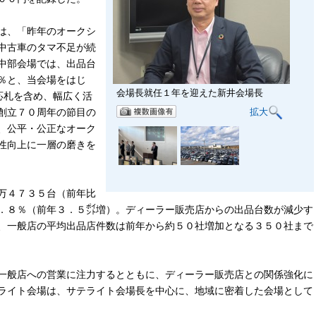
は、「昨年のオークシ
中古車のタマ不足が続
中部会場では、出品台
％と、当会場をはじ
会場長就任１年を迎えた新井会場長
応札を含め、幅広く活
拡大
創立７０周年の節目の
、公平・公正なオーク
性向上に一層の磨きを
万４７３５台（前年比
．８％（前年３．５㌽増）。ディーラー販売店からの出品台数が減少す
、一般店の平均出品店件数は前年から約５０社増加となる３５０社まで
一般店への営業に注力するとともに、ディーラー販売店との関係強化に
ライト会場は、サテライト会場長を中心に、地域に密着した会場として