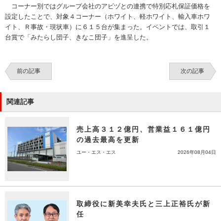
コーナー別ではグループ会社のアビヅとの連携で特別応札保証価格を
設定したことで、対象４コーナー（ホワイト、軽ホワイト、輸入車ホワ
イト、Ｒ事故・現状車）に６１５台が集まった。イベントでは、取引１
台賞で「みたらし団子、きなこ団子」を進呈した。
前の記事
次の記事
関連記事
売上高３１２億円、営業益１６１億円
の過去最高を更新
ユー・エス・エス
2026年08月04日
取締役に新美幸夫氏と三上正裕氏が新
任