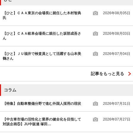
【ひと】ＣＡＡ東京の会場長に就任した木村智典
2026年08月05日
氏
【ひと】ＣＡＡ岐阜会場長に就任した坂部成吾さ
2026年08月03日
ん
【ひと】ＪＵ福井で検査員として活躍する山本美
2026年07月04日
鶴さん
記事をもっと見る
コラム
【特集】自動車整備分野で進む外国人採用の現状
2026年07月31日
【中古車市場の活性化と業界の健全化を目指して
2026年07月27日
対談企画⑤】JU中販連 塚田…