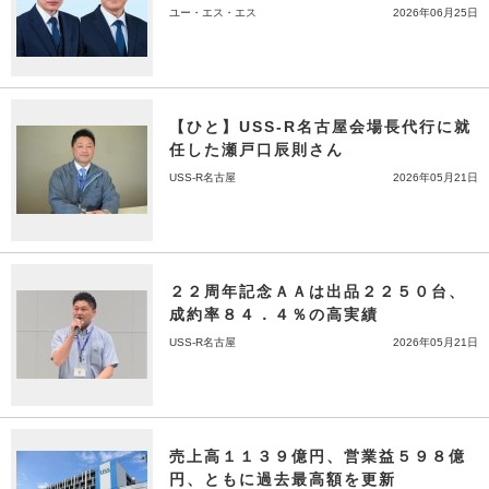
ユー・エス・エス
2026年06月25日
【ひと】USS-R名古屋会場長代行に就
任した瀬戸口辰則さん
USS-R名古屋
2026年05月21日
２２周年記念ＡＡは出品２２５０台、
成約率８４．４％の高実績
USS-R名古屋
2026年05月21日
売上高１１３９億円、営業益５９８億
円、ともに過去最高額を更新