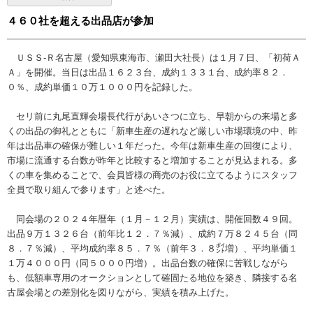
４６０社を超える出品店が参加
ＵＳＳ-Ｒ名古屋（愛知県東海市、瀬田大社長）は１月７日、「初荷Ａ
Ａ」を開催。当日は出品１６２３台、成約１３３１台、成約率８２．
０％、成約単価１０万１０００円を記録した。
セリ前に丸尾直輝会場長代行があいさつに立ち、早朝からの来場と多
くの出品の御礼とともに「新車生産の遅れなど厳しい市場環境の中、昨
年は出品車の確保が難しい１年だった。今年は新車生産の回復により、
市場に流通する台数が昨年と比較すると増加することが見込まれる。多
くの車を集めることで、会員皆様の商売のお役に立てるようにスタッフ
全員で取り組んで参ります」と述べた。
同会場の２０２４年暦年（１月－１２月）実績は、開催回数４９回。
出品９万１３２６台（前年比１２．７％減）、成約７万８２４５台（同
８．７％減）、平均成約率８５．７％（前年３．８㌽増）、平均単価１
１万４０００円（同５０００円増）。出品台数の確保に苦戦しながら
も、低額車専用のオークションとして確固たる地位を築き、隣接する名
古屋会場との差別化を図りながら、実績を積み上げた。