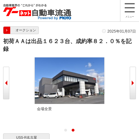
メニュー
オークション
2025年01月07日
初荷ＡＡは出品１６２３台、成約率８２．０％を記
録
し団子、きなこ
会場全景
USS-R名古屋