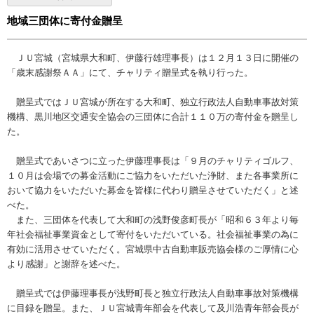
地域三団体に寄付金贈呈
ＪＵ宮城（宮城県大和町、伊藤行雄理事長）は１２月１３日に開催の
「歳末感謝祭ＡＡ」にて、チャリティ贈呈式を執り行った。
贈呈式ではＪＵ宮城が所在する大和町、独立行政法人自動車事故対策
機構、黒川地区交通安全協会の三団体に合計１１０万の寄付金を贈呈し
た。
贈呈式であいさつに立った伊藤理事長は「９月のチャリティゴルフ、
１０月は会場での募金活動にご協力をいただいた浄財、また各事業所に
おいて協力をいただいた募金を皆様に代わり贈呈させていただく」と述
べた。
また、三団体を代表して大和町の浅野俊彦町長が「昭和６３年より毎
年社会福祉事業資金として寄付をいただいている。社会福祉事業の為に
有効に活用させていただく。宮城県中古自動車販売協会様のご厚情に心
より感謝」と謝辞を述べた。
贈呈式では伊藤理事長が浅野町長と独立行政法人自動車事故対策機構
に目録を贈呈。また、ＪＵ宮城青年部会を代表して及川浩青年部会長が