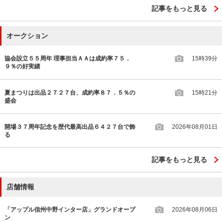
記事をもっと見る
オークション
協会設立５５周年 理事担当ＡＡは成約率７５．
15時39分
９％の好実績
夏まつりは出品２７２７台、成約率８７．５％の
15時21分
盛会
開場３７周年記念を歴代最高出品６４２７台で飾
2026年08月01日
る
記事をもっと見る
店舗情報
「アップル信州中野インター店」グランドオープ
2026年08月06日
ン