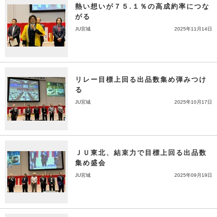
熱い想いが７５.１％の高成約率につな
がる
JU宮城
2025年11月14日
リレー目標上回る出品数集め弾みつけ
る
JU宮城
2025年10月17日
ＪＵ東北、結束力で目標上回る出品数
集め盛会
JU宮城
2025年09月19日