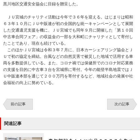
黒川地区交通安全協会に目録を贈呈した。
ＪＵ宮城のチャリティ活動は今年で３６年を迎える。はじまりは昭和
６３年１０月にＪＵ中販連が初の全国的な統一キャンペーンとして展開
した交通遺児支援を機に、ＪＵ宮城でも同年９月に開催した「第１０回
中古車合同フェア」の収益金の一部を大和町にチャリティとして寄付し
たことであり、現在も続けている。
このほかＪＵ宮城は令和３年７月に、日本カーシェアリング協会とＪ
Ｕで初の協定を締結。台風などの自然災害で被災した地域で活用する車
両を多数提供している。また、コロナ禍では保健所でのコロナ対応業務
の支援を目的に中古車３台を宮城県に寄付。今年の能登半島地震ではＪ
Ｕ中販連本部を通じて２００万円を寄付するなど、地域社会の発展や社
会福祉の向上に努めている。
前の記事
次の記事
関連記事