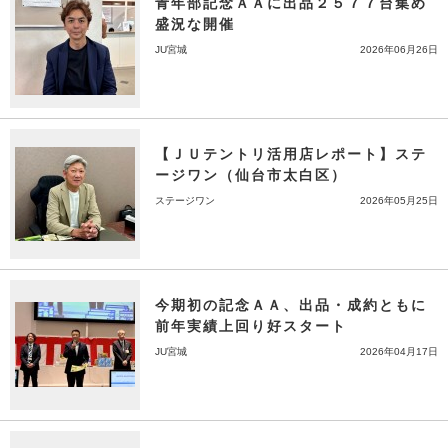
青年部記念ＡＡに出品２５７７台集め
盛況な開催
JU宮城
2026年06月26日
【ＪＵテントリ活用店レポート】ステ
ージワン（仙台市太白区）
ステージワン
2026年05月25日
今期初の記念ＡＡ、出品・成約ともに
前年実績上回り好スタート
JU宮城
2026年04月17日