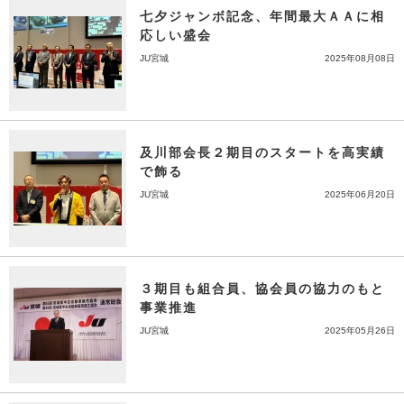
七夕ジャンボ記念、年間最大ＡＡに相
応しい盛会
JU宮城
2025年08月08日
及川部会長２期目のスタートを高実績
で飾る
JU宮城
2025年06月20日
３期目も組合員、協会員の協力のもと
事業推進
JU宮城
2025年05月26日