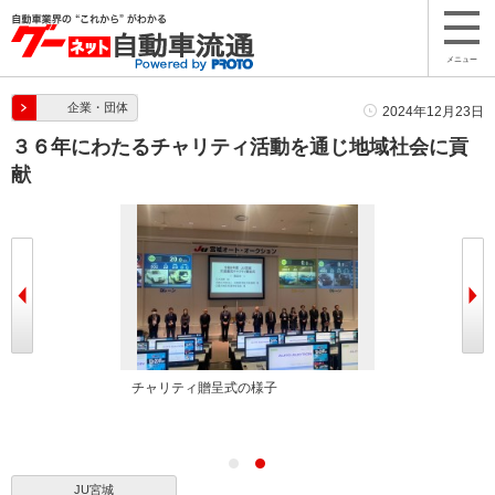
メニュー
企業・団体
2024年12月23日
３６年にわたるチャリティ活動を通じ地域社会に貢
献
呈
チャリティ贈呈式の様子
JU宮城