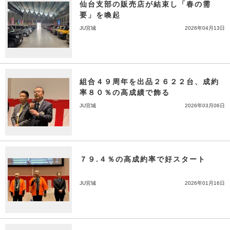
仙台支部の販売店が結束し「春の需
要」を喚起
JU宮城
2026年04月13日
組合４９周年を出品２６２２台、成約
率８０％の高成績で飾る
JU宮城
2026年03月06日
７９.４％の高成約率で好スタート
JU宮城
2026年01月16日