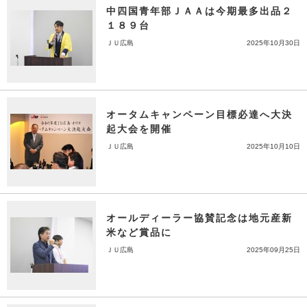
中四国青年部ＪＡＡは今期最多出品２
１８９台
ＪＵ広島
2025年10月30日
オータムキャンペーン目標必達へ大決
起大会を開催
ＪＵ広島
2025年10月10日
オールディーラー協賛記念は地元産新
米など賞品に
ＪＵ広島
2025年09月25日