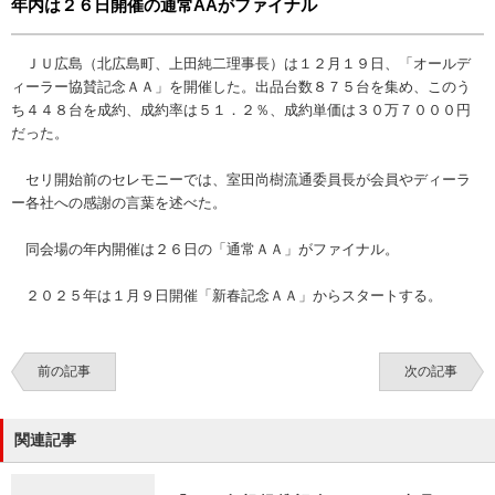
年内は２６日開催の通常AAがファイナル
ＪＵ広島（北広島町、上田純二理事長）は１２月１９日、「オールデ
ィーラー協賛記念ＡＡ」を開催した。出品台数８７５台を集め、このう
ち４４８台を成約、成約率は５１．２％、成約単価は３０万７０００円
だった。
セリ開始前のセレモニーでは、室田尚樹流通委員長が会員やディーラ
ー各社への感謝の言葉を述べた。
同会場の年内開催は２６日の「通常ＡＡ」がファイナル。
２０２５年は１月９日開催「新春記念ＡＡ」からスタートする。
前の記事
次の記事
関連記事