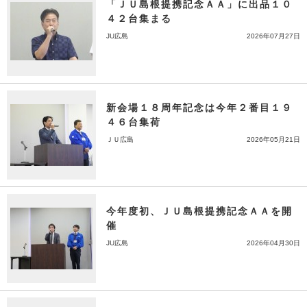
「ＪＵ島根提携記念ＡＡ」に出品１０
４２台集まる
JU広島
2026年07月27日
新会場１８周年記念は今年２番目１９
４６台集荷
ＪＵ広島
2026年05月21日
今年度初、ＪＵ島根提携記念ＡＡを開
催
JU広島
2026年04月30日