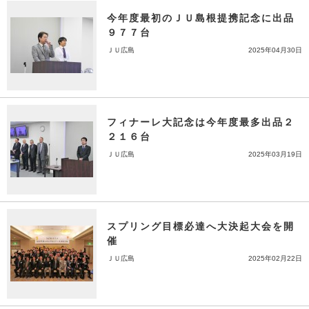
今年度最初のＪＵ島根提携記念に出品
９７７台
ＪＵ広島
2025年04月30日
フィナーレ大記念は今年度最多出品２
２１６台
ＪＵ広島
2025年03月19日
スプリング目標必達へ大決起大会を開
催
ＪＵ広島
2025年02月22日