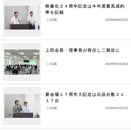
映像化２４周年記念は今年度最高成約
率を記録
ＪＵ広島
2025年08月25日
上田会長・理事長が再任し二期目に
ＪＵ広島
2025年05月29日
新会場１７周年大記念は出品台数２１
１７台
ＪＵ広島
2025年05月22日