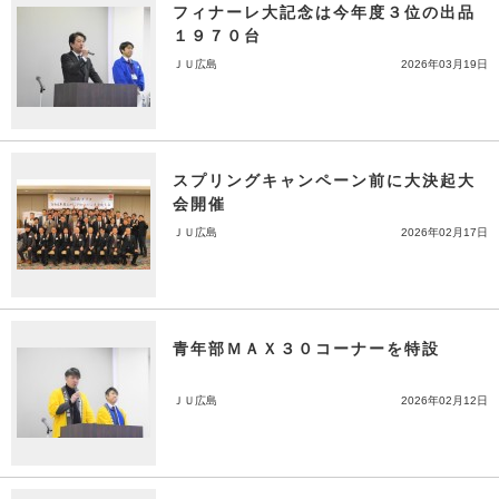
フィナーレ大記念は今年度３位の出品
１９７０台
ＪＵ広島
2026年03月19日
スプリングキャンペーン前に大決起大
会開催
ＪＵ広島
2026年02月17日
青年部ＭＡＸ３０コーナーを特設
ＪＵ広島
2026年02月12日