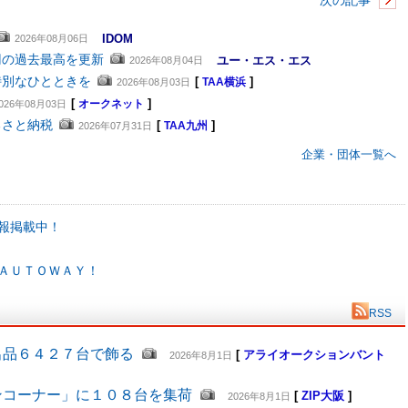
次の記事
IDOM
2026年08月06日
円の過去最高を更新
ユー・エス・エス
2026年08月04日
特別なひとときを
[
]
2026年08月03日
TAA横浜
[
]
026年08月03日
オークネット
るさと納税
[
]
2026年07月31日
TAA九州
企業・団体一覧へ
報掲載中！
ＡＵＴＯＷＡＹ！
RSS
出品６４２７台で飾る
[
アライオークションバント
2026年8月1日
ンコーナー」に１０８台を集荷
[
ZIP大阪
]
2026年8月1日