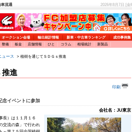
動車流通
2026年8月7日 [
オークション会場
輸出統計情報
新車・中古車ランキング
成功事例集
整備
板金
店舗情報
ひと
コラム
相場統計
新製品
ニュース
> 植樹を通じてＳＤＧｓ推進
ｓ推進
印刷
記念イベントに参加
会社名：JU東京
事長）は１１月１６
の交流の森」で行われ
ト～第７５回全国植樹