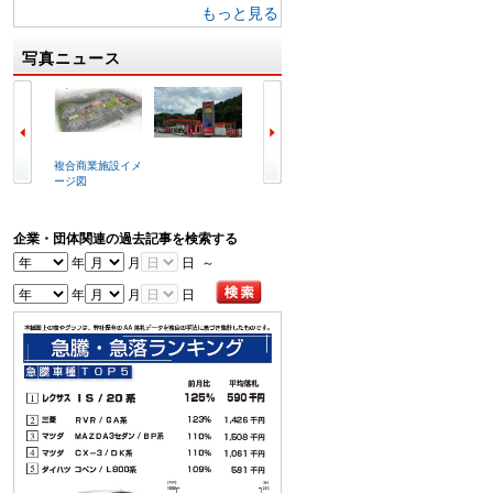
もっと見る
写真ニュース
複合商業施設イメ
ラビット北九州空
冒頭で挨拶する喜
写真は
ージ図
港店外観
谷辰夫会長
会場
企業・団体関連の過去記事を検索する
年
月
日 ～
年
月
日