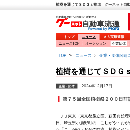
植樹を通じてＳＤＧｓ推進 - グーネット自
トップ
ニュース
ＡＡ実績速報
ニュースTOP
オークション
企業団体
>
ニュース
企業・団体関連
TOP
>
植樹を通じてＳＤＧ
2024年12月17日
企業・団体
第７５回全国植樹祭２００日前
ＪＵ東京（東京都足立区、萩田典雄理
日、埼玉県小鹿野町の「こしがや・おが
た「こしがや・おがの交流 植樹イベン