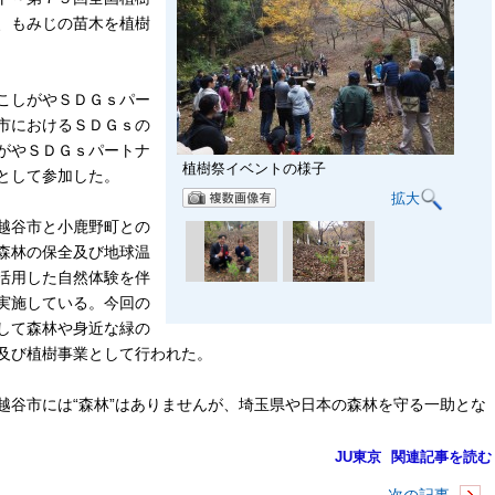
、もみじの苗木を植樹
こしがやＳＤＧｓパー
市におけるＳＤＧｓの
がやＳＤＧｓパートナ
植樹祭イベントの様子
として参加した。
拡大
越谷市と小鹿野町との
森林の保全及び地球温
活用した自然体験を伴
実施している。今回の
して森林や身近な緑の
及び植樹事業として行われた。
谷市には“森林”はありませんが、埼玉県や日本の森林を守る一助とな
JU東京
関連記事を読む