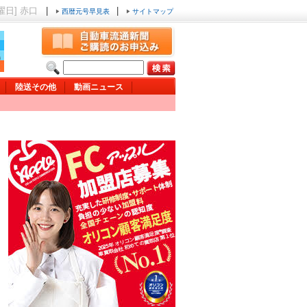
金曜日] 赤口
|
|
西暦元号早見表
サイトマップ
陸送その他
動画ニュース