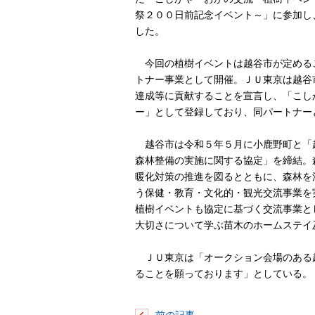
祭２００日前記念イベント～」に参加し
した。
今回の植樹イベントは越谷市が定める
トナー事業として開催。ＪＵ東京は越谷
達成等に貢献することを宣言し、「こし
ー」として登録しており、同パートナー
越谷市は令和５年５月に小鹿野町と「
森林整備の実施に関する協定」を締結。
暖化対策の推進を図るとともに、森林を
う保健・教育・文化的・観光交流事業を
植樹イベントも協定に基づく交流事業と
大切さについて学ぶ苗木のホームステイ
ＪＵ東京は「オークション会場のある越
ることを願っております」としている。