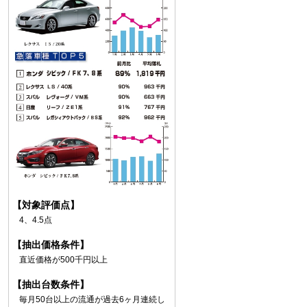
【対象評価点】
4、4.5点
【抽出価格条件】
直近価格が500千円以上
【抽出台数条件】
毎月50台以上の流通が過去6ヶ月連続し