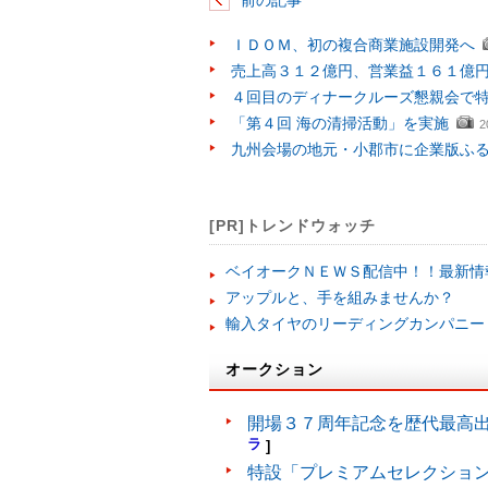
前の記事
ＩＤＯＭ、初の複合商業施設開発へ
売上高３１２億円、営業益１６１億
４回目のディナークルーズ懇親会で
「第４回 海の清掃活動」を実施
2
九州会場の地元・小郡市に企業版ふ
[PR]トレンドウォッチ
ベイオークＮＥＷＳ配信中！！最新情
アップルと、手を組みませんか？
輸入タイヤのリーディングカンパニー
オークション
開場３７周年記念を歴代最高
ラ
]
特設「プレミアムセレクショ