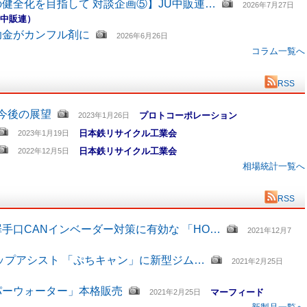
健全化を目指して 対談企画⑤】JU中販連…
2026年7月27日
U中販連）
助金がカンフル剤に
2026年6月26日
コラム一覧へ
RSS
と今後の展望
プロトコーポレーション
2023年1月26日
日本鉄リサイクル工業会
2023年1月19日
日本鉄リサイクル工業会
2022年12月5日
相場統計一覧へ
RSS
手口CANインベーダー対策に有効な 「HO…
2021年12月7
ップアシスト 「ぷちキャン」に新型ジム…
2021年2月25日
パーウォーター」本格販売
マーフィード
2021年2月25日