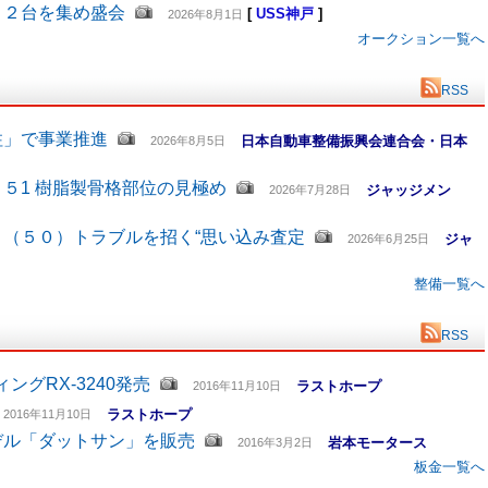
４２台を集め盛会
[
USS神戸
]
2026年8月1日
オークション一覧へ
RSS
柱」で事業推進
日本自動車整備振興会連合会・日本
2026年8月5日
５1 樹脂製骨格部位の見極め
ジャッジメン
2026年7月28日
（５０）トラブルを招く“思い込み査定
ジャ
2026年6月25日
整備一覧へ
RSS
グRX-3240発売
ラストホープ
2016年11月10日
ラストホープ
2016年11月10日
デル「ダットサン」を販売
岩本モータース
2016年3月2日
板金一覧へ