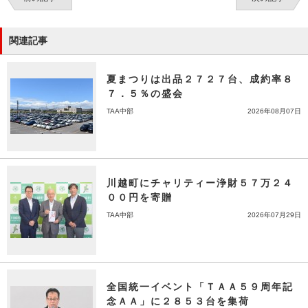
関連記事
夏まつりは出品２７２７台、成約率８
７．５％の盛会
TAA中部
2026年08月07日
川越町にチャリティー浄財５７万２４
００円を寄贈
TAA中部
2026年07月29日
全国統一イベント「ＴＡＡ５９周年記
念ＡＡ」に２８５３台を集荷