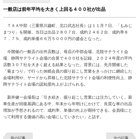
一般店は前年平均を大きく上回る４００社が出品
ＴＡＡ中部（三重県川越町、北口武志社長）は１１月７日、「もみじ
まつり」を開催。当日は出品２８０７台、成約２４６２台、成約率８
７．７％、成約単価６６万５０００円の盛会となった。
今開催の一般店の出件店数は、母店の中部会場、北陸サテライト会
場、静岡サテライト会場の合算で４００社を記録、２０２４年度の平均
店数３０７社を大きく超える結果となった。背景には、先月開催した
「菊まつり」で行った休眠会員の掘り起こし営業をきっかけに継続した
会場利用や、ヤードから昇格した北陸サテライト会場の利便性向上、静
岡サテライト会場の認知度向上が上げられる。
新井健一会場長は「引き続き、掘り起こし営業には注力していく。新
車生産が回復基調にある中、年末から年明けにかけて、良質な車の出品
増加が予想されるので、成約率、単価の向上が期待できる。会員様にと
って利用する価値の高い会場にしていきたい」と話す。
前の記事
次の記事