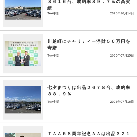
３６１６台、成約率８９．７％の高実
績
TAA中部
2025年10月14日
川越町にチャリティー浄財５６万円を
寄贈
TAA中部
2025年07月25日
七夕まつりは出品２６７８台、成約率
８８．９％
TAA中部
2025年07月16日
ＴＡＡ５８周年記念ＡＡは出品３２１