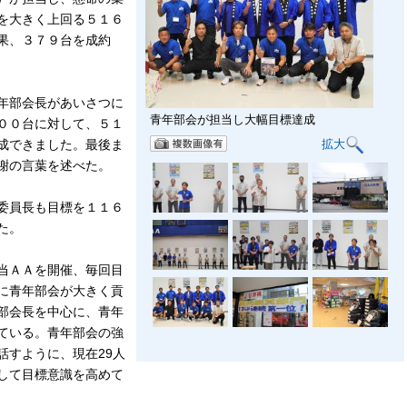
を大きく上回る５１６
果、３７９台を成約
年部会長があいさつに
青年部会が担当し大幅目標達成
００台に対して、５１
拡大
成できました。最後ま
謝の言葉を述べた。
委員長も目標を１１６
た。
当ＡＡを開催、毎回目
に青年部会が大きく貢
部会長を中心に、青年
ている。青年部会の強
話すように、現在29人
して目標意識を高めて