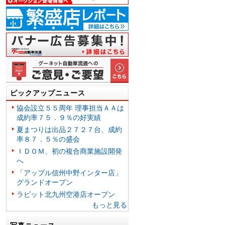
ピックアップニュース
協会設立５５周年 理事担当ＡＡは
成約率７５．９％の好実績
夏まつりは出品２７２７台、成約
率８７．５％の盛会
ＩＤＯＭ、初の複合商業施設開発
へ
「アップル信州中野インター店」
グランドオープン
ラビット北九州空港店オープン
もっと見る