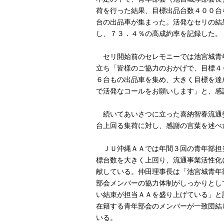
荷を行った結果、目標出品台数４００台
台の出品車が集まった。活発なセリの結
し、７３．４％の高成約率を記録した。
セリ開始前のセレモニーでは池宮城青
立ち「皆様のご協力のおかげで、目標４
６台もの出品車を集め、大きく目標を達
で活発なコールをお願いします」と、感
続いてあいさつに立った喜納智春流通
台上回る集荷に対し、感謝の言葉を述べ
ＪＵ沖縄ＡＡでは年間３回の青年部担
標台数を大きく上回り、流通事業活性化
献している。仲田理事長は「池宮城青年
部会メンバーの協力体制がしっかりとし
い結束が担当ＡＡを盛り上げている」と
在籍する青年部会のメンバーが一致団結
いる。