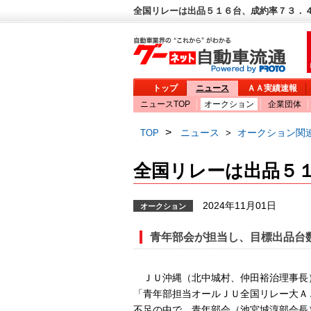
全国リレーは出品５１６台、成約率７３．４
トップ
ニュース
ＡＡ実績速報
ニュースTOP
オークション
企業団体
>
ニュース
オークション関
TOP
>
全国リレーは出品５
2024年11月01日
オークション
青年部会が担当し、目標出品台
ＪＵ沖縄（北中城村、仲田裕治理事長
「青年部担当オールＪＵ全国リレー大Ａ
不足の中で、青年部会（池宮城淳部会長