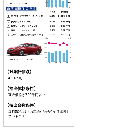
【対象評価点】
4、4.5点
【抽出価格条件】
直近価格が500千円以上
【抽出台数条件】
毎月50台以上の流通が過去6ヶ月連続し
ていること