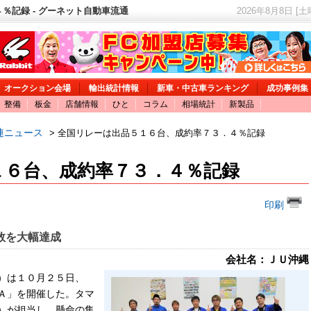
％記録 - グーネット自動車流通
2026年8月8日 [
オークション会場
輸出統計情報
新車・中古車ランキング
成功事例集
整備
板金
店舗情報
ひと
コラム
相場統計
新製品
連ニュース
> 全国リレーは出品５１６台、成約率７３．４％記録
１６台、成約率７３．４％記録
印刷
数を大幅達成
会社名：ＪＵ沖縄
）は１０月２５日、
Ａ」を開催した。タマ
）が担当し、懸命の集