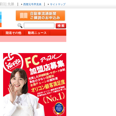
土曜日] 先勝
|
|
西暦元号早見表
サイトマップ
陸送その他
動画ニュース