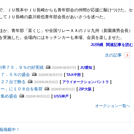
で、ＪＵ熊本やＪＵ長崎からも青年部会の仲間が応援に駆けつけた。セ
してＪＵ長崎の森川裕也青年部会長があいさつを述べた。
ほか、青年部「富くじ」や全国リレーＡＡのＪＵ九州（新園康男会長）
を実施した。会場内にはキッチンカーも来場、会員を楽しませた。
JU沖縄
関連記事を読む
次の記事
約率７５．９％の好実績
[
]
2026年08月07日
JU愛知
８７．５％の盛会
[
]
2026年08月07日
TAA中部
４２７台で飾る
[
]
2026年08月01日
アライオークションバントラ
ナー」に１０８台を集荷
[
]
2026年08月01日
ZIP大阪
を集め盛会
[
]
2026年08月01日
USS神戸
オークション一覧へ
報掲載中！