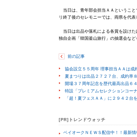
当日は、青年部会担当ＡＡということ
リ終了後のセレモニーでは、両県を代表
当日は出品や落札による各賞を設けた
独自企画「韓国釜山旅行」の抽選会など
前の記事
協会設立５５周年 理事担当ＡＡは成
夏まつりは出品２７２７台、成約率
開場３７周年記念を歴代最高出品６
特設「プレミアムセレクションコー
「超！夏フェスＡＡ」に２９４２台
[PR]トレンドウォッチ
ベイオークＮＥＷＳ配信中！！最新情