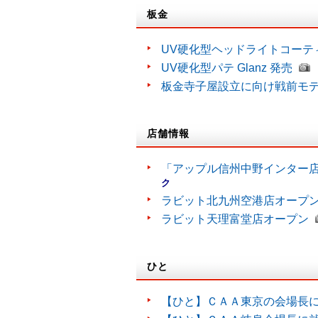
板金
UV硬化型ヘッドライトコーティン
UV硬化型パテ Glanz 発売
板金寺子屋設立に向け戦前モ
店舗情報
「アップル信州中野インター
ク
ラビット北九州空港店オープ
ラビット天理富堂店オープン
ひと
【ひと】ＣＡＡ東京の会場長