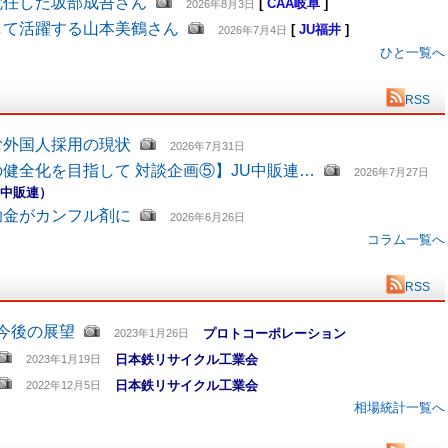
就任した坂部成吾さん
[
CAA岐阜
]
2026年8月3日
して活躍する山本美鶴さん
[
JU福井
]
2026年7月4日
ひと一覧へ
RSS
む外国人採用の現状
2026年7月31日
健全化を目指して 対談企画⑤】JU中販連…
2026年7月27日
U中販連）
助金がカンフル剤に
2026年6月26日
コラム一覧へ
RSS
と今後の展望
プロトコーポレーション
2023年1月26日
日本鉄リサイクル工業会
2023年1月19日
日本鉄リサイクル工業会
2022年12月5日
相場統計一覧へ