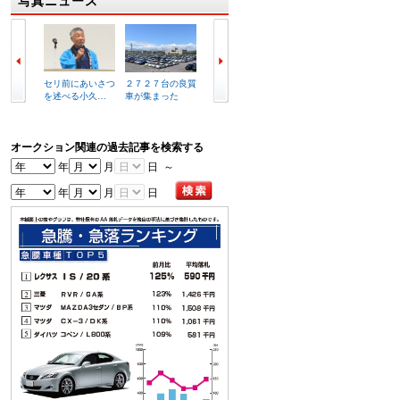
写真ニュース
セリ前にあいさつ
２７２７台の良質
複合商業施設イメ
ラビッ
を述べる小久…
車が集まった
ージ図
港店外
オークション関連の過去記事を検索する
年
月
日 ～
年
月
日