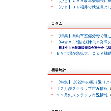
【ひと】ＣＡＡ岐阜会場長に
【ひと】ＪＵ福井で検査員と
コラム
【特集】自動車整備分野で進
【中古車市場の活性化と業界の
日本中古自動車販売協会連合会（J
ＥＶ市場が急拡大、ＣＥＶ補
相場統計
【特集】 2022年の振り返り
１２月鉄スクラップ市況情報
１１月鉄スクラップ市況情報