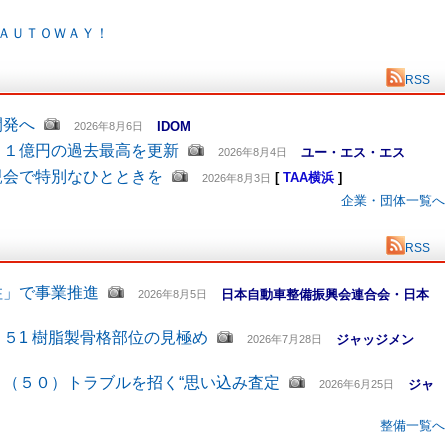
ＡＵＴＯＷＡＹ！
RSS
開発へ
IDOM
2026年8月6日
６１億円の過去最高を更新
ユー・エス・エス
2026年8月4日
親会で特別なひとときを
[
TAA横浜
]
2026年8月3日
企業・団体一覧へ
RSS
柱」で事業推進
日本自動車整備振興会連合会・日本
2026年8月5日
５1 樹脂製骨格部位の見極め
ジャッジメン
2026年7月28日
（５０）トラブルを招く“思い込み査定
ジャ
2026年6月25日
整備一覧へ