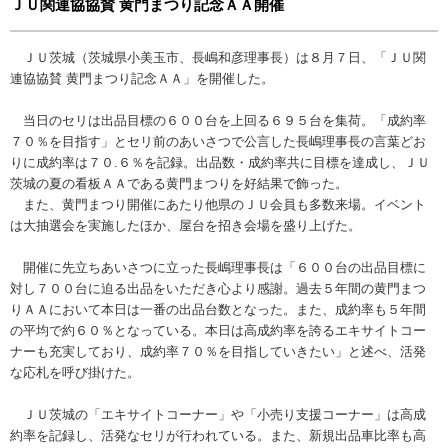
ＪＵ関連協協賛 黄門まつり記念ＡＡ開催
ＪＵ茨城（茨城県小美玉市、長嶋和彦理事長）は８月７日、「ＪＵ関
連協協賛 黄門まつり記念ＡＡ」を開催した。
当日のセリは出品目標の６００台を上回る６９５台を集荷。「成約率
７０％を目指す」とセリ前のあいさつで公言した長嶋理事長の言葉どお
りに成約率は７０.６％を記録。出品数・成約率共に目標を達成し、ＪＵ
茨城の夏の看板ＡＡである黄門まつりを好結果で飾った。
また、黄門まつり開催にあたり他県のＪＵ会員も多数来場。イベント
は大抽選会を実施したほか、屋台を招き会場を盛り上げた。
開催に先立ちあいさつに立った長嶋理事長は「６００台の出品目標に
対し７００台に迫る出品をいただき心より感謝。過去５年間の黄門まつ
りＡＡにおいて本日は一番の出品台数となった。また、成約率も５年間
の平均で約６０％となっている。本日は高成約率を誇るエキサイトコー
ナーも充実しており、成約率７０％を目指していきたい」と述べ、活発
な応札を呼び掛けた。
ＪＵ茨城の「エキサイトコーナー」や「小売り支援コーナー」は高成
約率を記録し、活発なセリが行われている。また、新規出品車比率も高