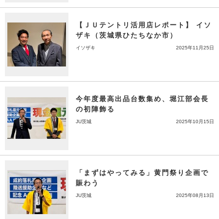
【ＪＵテントリ活用店レポート】 イソ
ザキ（茨城県ひたちなか市）
イソザキ
2025年11月25日
今年度最高出品台数集め、堀江部会長
の初陣飾る
JU茨城
2025年10月15日
「まずはやってみる」黄門祭り企画で
賑わう
JU茨城
2025年08月13日