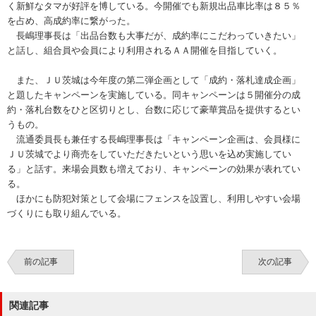
く新鮮なタマが好評を博している。今開催でも新規出品車比率は８５％
を占め、高成約率に繋がった。
長嶋理事長は「出品台数も大事だが、成約率にこだわっていきたい」
と話し、組合員や会員により利用されるＡＡ開催を目指していく。
また、ＪＵ茨城は今年度の第二弾企画として「成約・落札達成企画」
と題したキャンペーンを実施している。同キャンペーンは５開催分の成
約・落札台数をひと区切りとし、台数に応じて豪華賞品を提供するとい
うもの。
流通委員長も兼任する長嶋理事長は「キャンペーン企画は、会員様に
ＪＵ茨城でより商売をしていただきたいという思いを込め実施してい
る」と話す。来場会員数も増えており、キャンペーンの効果が表れてい
る。
ほかにも防犯対策として会場にフェンスを設置し、利用しやすい会場
づくりにも取り組んでいる。
前の記事
次の記事
関連記事