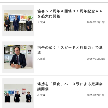
協会５２周年＆開場３１周年記念ＡＡ
を盛大に開催
JU茨城
2026年02月18日
丙午の如く「スピードと行動力」で邁
進
JU茨城
2026年01月21日
連携を「深化」へ ３県による定期会
議開催
JU茨城
2025年12月17日