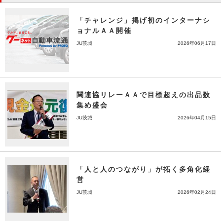
「チャレンジ」掲げ初のインターナシ
ョナルＡＡ開催
JU茨城
2026年06月17日
関連協リレーＡＡで目標超えの出品数
集め盛会
JU茨城
2026年04月15日
「人と人のつながり」が拓く多角化経
営
JU茨城
2026年02月24日