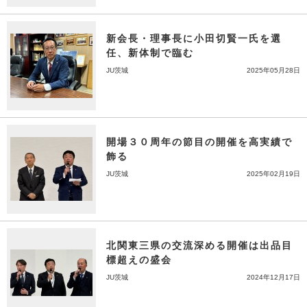
新会長・理事長に小田切賢一氏を選
任、新体制で臨む
JU茨城
2025年05月28日
開場３０周年の節目の開催を高実績で
飾る
JU茨城
2025年02月19日
北関東三県の交流深める開催は出品目
標超えの盛会
JU茨城
2024年12月17日