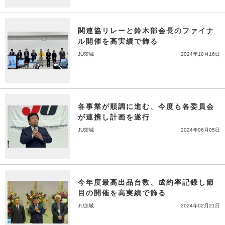
関連協リレーと鈴木部会長のファイナ
ル開催を高実績で飾る
JU茨城
2024年10月16日
各事業が順調に進む、今度も各委員会
が連携し計画を遂行
JU茨城
2024年06月05日
今年度最高出品台数、成約率記録し節
目の開催を高実績で飾る
JU茨城
2024年02月21日