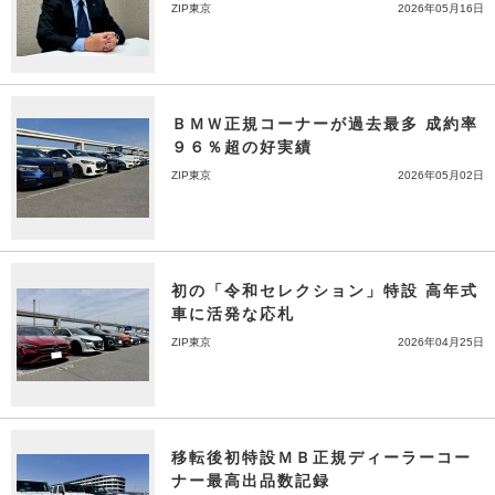
ZIP東京
2026年05月16日
ＢＭＷ正規コーナーが過去最多 成約率
９６％超の好実績
ZIP東京
2026年05月02日
初の「令和セレクション」特設 高年式
車に活発な応札
ZIP東京
2026年04月25日
移転後初特設ＭＢ正規ディーラーコー
ナー最高出品数記録