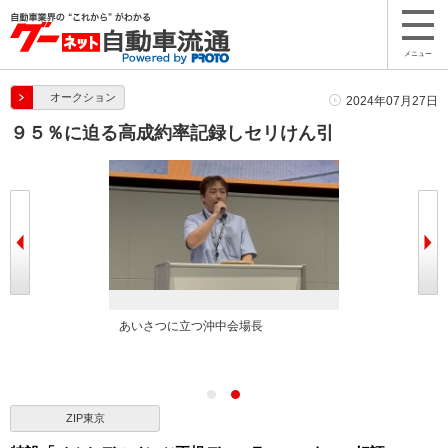
メニュー
オークション
2024年07月27日
９５％に迫る高成約率記録しセリけん引
良質車が並ぶ
あいさつに立つ沖中会場長
ZIP東京