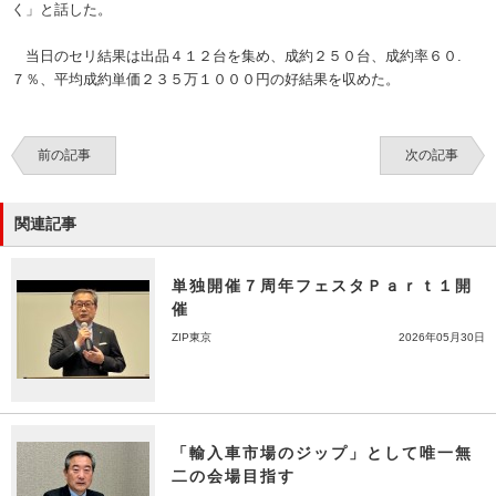
く」と話した。
当日のセリ結果は出品４１２台を集め、成約２５０台、成約率６０.
７％、平均成約単価２３５万１０００円の好結果を収めた。
前の記事
次の記事
関連記事
単独開催７周年フェスタＰａｒｔ１開
催
ZIP東京
2026年05月30日
「輸入車市場のジップ」として唯一無
二の会場目指す