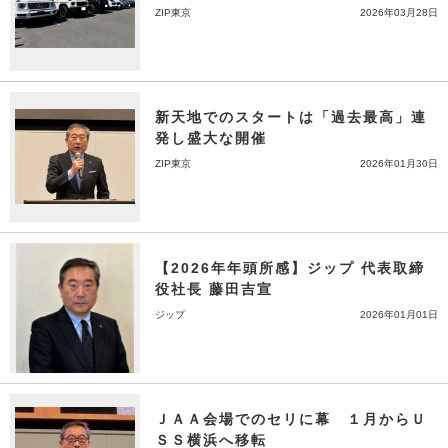
ZIP東京
2026年03月28日
新天地でのスタートは「過去最高」連
発し盛大な開催
ZIP東京
2026年01月30日
【2026年年頭所感】ジップ 代表取締
役社長 藤田吉宣
ジップ
2026年01月01日
ＪＡＡ会場でのセリに幕 １月からＵ
ＳＳ横浜へ移転