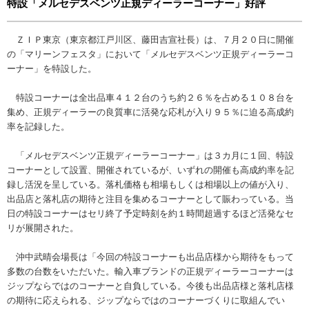
特設「メルセデスベンツ正規ディーラーコーナー」好評
ＺＩＰ東京（東京都江戸川区、藤田吉宣社長）は、７月２０日に開催
の「マリーンフェスタ」において「メルセデスベンツ正規ディーラーコ
ーナー」を特設した。
特設コーナーは全出品車４１２台のうち約２６％を占める１０８台を
集め、正規ディーラーの良質車に活発な応札が入り９５％に迫る高成約
率を記録した。
「メルセデスベンツ正規ディーラーコーナー」は３カ月に１回、特設
コーナーとして設置、開催されているが、いずれの開催も高成約率を記
録し活況を呈している。落札価格も相場もしくは相場以上の値が入り、
出品店と落札店の期待と注目を集めるコーナーとして賑わっている。当
日の特設コーナーはセリ終了予定時刻を約１時間超過するほど活発なセ
リが展開された。
沖中武晴会場長は「今回の特設コーナーも出品店様から期待をもって
多数の台数をいただいた。輸入車ブランドの正規ディーラーコーナーは
ジップならではのコーナーと自負している。今後も出品店様と落札店様
の期待に応えられる、ジップならではのコーナーづくりに取組んでい