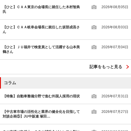
【ひと】ＣＡＡ東京の会場長に就任した木村智典
2026年08月05日
氏
【ひと】ＣＡＡ岐阜会場長に就任した坂部成吾さ
2026年08月03日
ん
【ひと】ＪＵ福井で検査員として活躍する山本美
2026年07月04日
鶴さん
記事をもっと見る
コラム
【特集】自動車整備分野で進む外国人採用の現状
2026年07月31日
【中古車市場の活性化と業界の健全化を目指して
2026年07月27日
対談企画⑤】JU中販連 塚田…