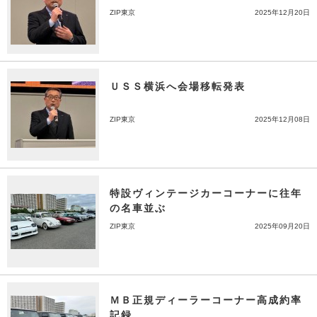
ZIP東京
2025年12月20日
ＵＳＳ横浜へ会場移転発表
ZIP東京
2025年12月08日
特設ヴィンテージカーコーナーに往年
の名車並ぶ
ZIP東京
2025年09月20日
ＭＢ正規ディーラーコーナー高成約率
記録