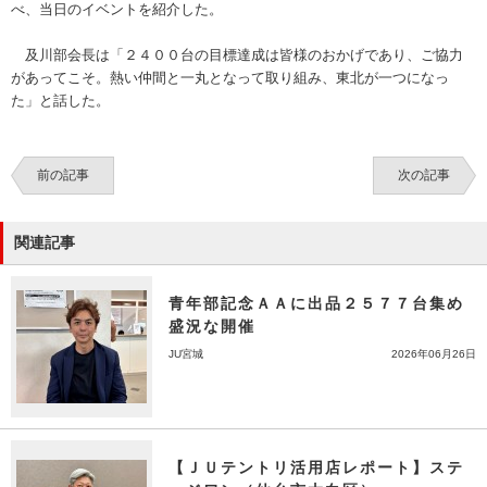
べ、当日のイベントを紹介した。
及川部会長は「２４００台の目標達成は皆様のおかげであり、ご協力
があってこそ。熱い仲間と一丸となって取り組み、東北が一つになっ
た」と話した。
前の記事
次の記事
関連記事
青年部記念ＡＡに出品２５７７台集め
盛況な開催
JU宮城
2026年06月26日
【ＪＵテントリ活用店レポート】ステ