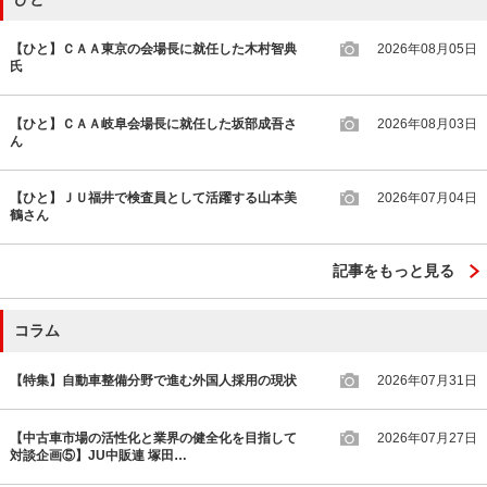
【ひと】ＣＡＡ東京の会場長に就任した木村智典
2026年08月05日
氏
【ひと】ＣＡＡ岐阜会場長に就任した坂部成吾さ
2026年08月03日
ん
【ひと】ＪＵ福井で検査員として活躍する山本美
2026年07月04日
鶴さん
記事をもっと見る
コラム
【特集】自動車整備分野で進む外国人採用の現状
2026年07月31日
【中古車市場の活性化と業界の健全化を目指して
2026年07月27日
対談企画⑤】JU中販連 塚田…