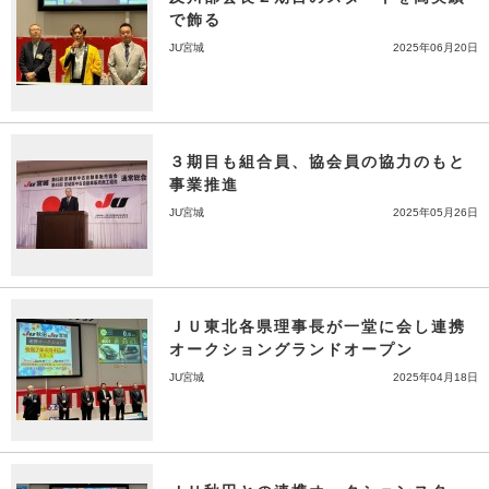
で飾る
JU宮城
2025年06月20日
３期目も組合員、協会員の協力のもと
事業推進
JU宮城
2025年05月26日
ＪＵ東北各県理事長が一堂に会し連携
オークショングランドオープン
JU宮城
2025年04月18日