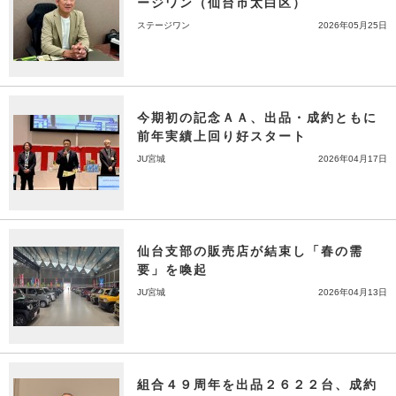
ージワン（仙台市太白区）
ステージワン
2026年05月25日
今期初の記念ＡＡ、出品・成約ともに
前年実績上回り好スタート
JU宮城
2026年04月17日
仙台支部の販売店が結束し「春の需
要」を喚起
JU宮城
2026年04月13日
組合４９周年を出品２６２２台、成約