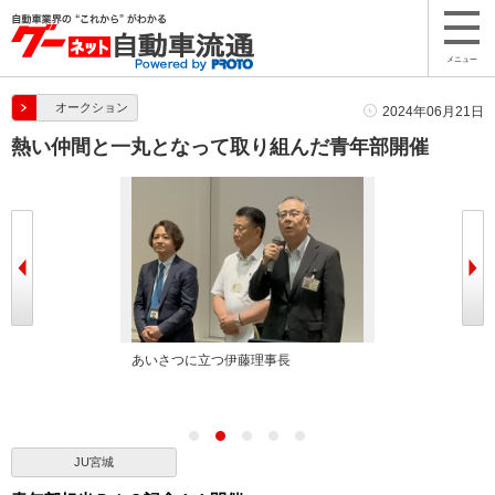
メニュー
オークション
2024年06月21日
熱い仲間と一丸となって取り組んだ青年部開催
な応札を呼び掛
あいさつに立つ伊藤理事長
青年部が駆けつ
JU宮城