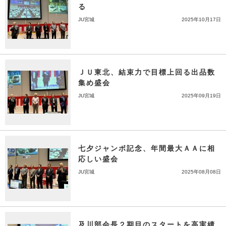
る
JU宮城
2025年10月17日
ＪＵ東北、結束力で目標上回る出品数
集め盛会
JU宮城
2025年09月19日
七夕ジャンボ記念、年間最大ＡＡに相
応しい盛会
JU宮城
2025年08月08日
及川部会長２期目のスタートを高実績