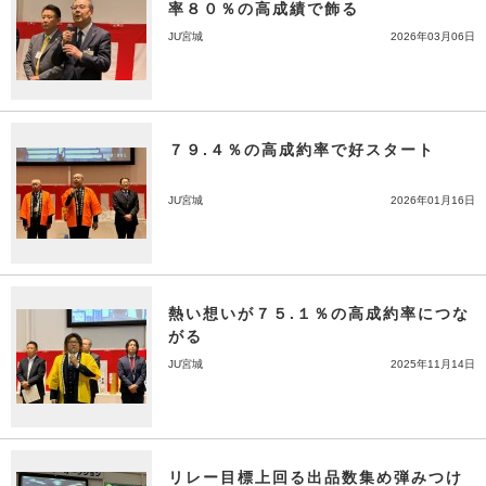
率８０％の高成績で飾る
JU宮城
2026年03月06日
７９.４％の高成約率で好スタート
JU宮城
2026年01月16日
熱い想いが７５.１％の高成約率につな
がる
JU宮城
2025年11月14日
リレー目標上回る出品数集め弾みつけ