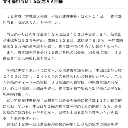
青年部担当ＢＩＧ記念ＡＡ開催
ＪＵ宮城（宮城県大和町、伊藤行雄理事長）は６月１４日、「青年部
担当ＢＩＧ記念ＡＡ」を開催した。
当日のセリは今年度最高となる出品２４５３台を集荷。また、新規出
品車比率は９２％を占め、成約１９２８台、成約率７８.６％、平均成約
単価３５万円の高実績を記録し、青年部開催に相応しい盛会となった。
また、青年部開催を受けＪＵ東北各県の部会長、部会員に加え、ＪＵ
東京青年部も来場し花を添えた。
開催に先立ちあいさつに立った及川浩青年部会長は「本日は出品目標
２４００台に対し、２４５０台超の素晴らしい台数をいただいた。これ
も各県のディーラーの皆様、ＪＵ宮城の会員皆様、他県青年部のおか
げ。心より感謝」と謝辞を述べ、青年部全員で集めた出品車に活発な応
札を呼び掛けた。
続いて伊藤理事長が「及川青年部会長を筆頭に青年部１３名が精力的
に活動している。本日は年２回の青年部開催の上期の開催となる。会員
皆様のご協力をいただきながら、目標を上回る出品台数をいただき感
謝」と謝辞を述べた。
最後に千葉栄一郎流通院長が多数の来場と出品店の協力に謝辞を述