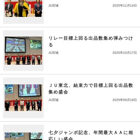
JU宮城
2025年11月14日
リレー目標上回る出品数集め弾みつけ
る
JU宮城
2025年10月17日
ＪＵ東北、結束力で目標上回る出品数
集め盛会
JU宮城
2025年09月19日
七夕ジャンボ記念、年間最大ＡＡに相
応しい盛会