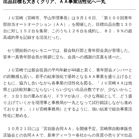
出品目標も大きくクリア、ＡＡ事業活性化へ一丸
ＪＵ宮崎（宮崎市、平山学理事長）は９月１６日、「第１００回青年
部担当オートオークション（ＡＡ）」を開催した。目標出品台数１３０
台に対し１５２台を集荷、このうち１２６台を成約し、８２．９％の超
高成約率を記録する活況だった。
セリ開始前のセレモニーでは、親会執行部と青年部会員が登壇した。
皆本一真青年部会長が挨拶に立ち、会員への感謝の言葉を述べた。
ＪＵ宮崎では親会役員の平均年齢が44歳と若く、青年部会メンバーと
の距離感も近い。若手の結束強化で基幹となるＡＡ事業を盛り上げると
ともに、協力し合いながら各事業の活性化を図る。「ＪＵ宮崎ＡＡは他
県とは比較対象にならないくらい少ない出品台数ですが、少ないからこ
そ、１台１台の重みがあり、ドラマがあり、小さな商組として、どう盛
り上げていくかを現理事と事務局が一丸となって試行錯誤しながら進め
ております」（ＪＵ宮崎事務局）とするように、強い結束で組合事業活
性化に努める。
１０月２１日には「宮自販合同ＡＡ」を開催予定。宮崎県自動車販売
店協会との合同ＡＡで、新車ディーラー各社からの良質小売りダマ出品