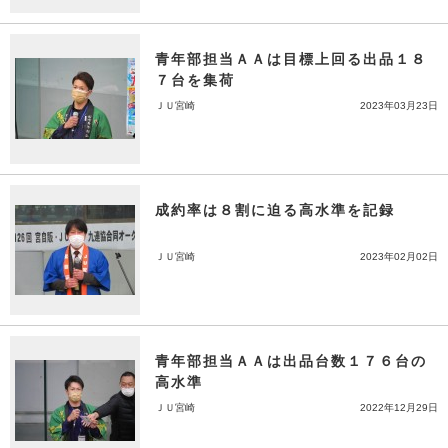
青年部担当ＡＡは目標上回る出品１８
７台を集荷
ＪＵ宮崎
2023年03月23日
成約率は８割に迫る高水準を記録
ＪＵ宮崎
2023年02月02日
青年部担当ＡＡは出品台数１７６台の
高水準
ＪＵ宮崎
2022年12月29日