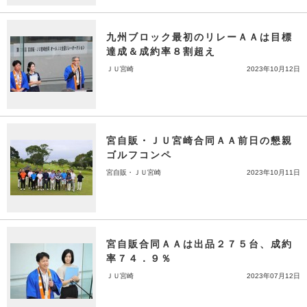
九州ブロック最初のリレーＡＡは目標
達成＆成約率８割超え
ＪＵ宮崎
2023年10月12日
宮自販・ＪＵ宮崎合同ＡＡ前日の懇親
ゴルフコンペ
宮自販・ＪＵ宮崎
2023年10月11日
宮自販合同ＡＡは出品２７５台、成約
率７４．９％
ＪＵ宮崎
2023年07月12日