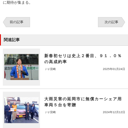
に期待が集まる。
前の記事
次の記事
関連記事
新春初セリは史上２番目、９１．０％
の高成約率
ＪＵ宮崎
2025年01月24日
大雨災害の延岡市に無償カーシェア用
車両５台を寄贈
ＪＵ宮崎
2024年12月12日