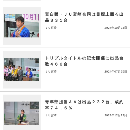
宮自販・ＪＵ宮崎合同は目標上回る出
品３３１台
ＪＵ宮崎
2024年10月24日
トリプルタイトルの記念開催に出品台
数４６６台
ＪＵ宮崎
2024年07月25日
青年部担当ＡＡは出品２３２台、成約
率７４．６％
ＪＵ宮崎
2023年12月13日