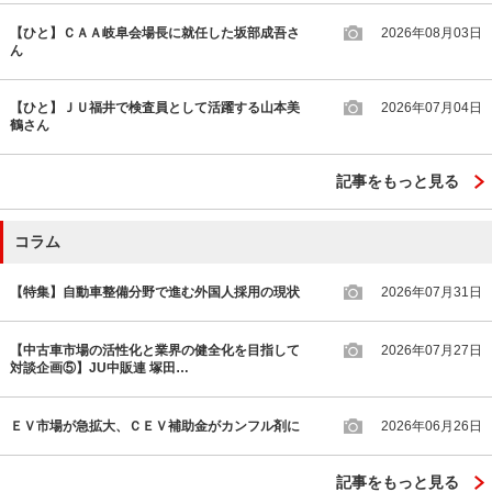
【ひと】ＣＡＡ岐阜会場長に就任した坂部成吾さ
2026年08月03日
ん
【ひと】ＪＵ福井で検査員として活躍する山本美
2026年07月04日
鶴さん
記事をもっと見る
コラム
【特集】自動車整備分野で進む外国人採用の現状
2026年07月31日
【中古車市場の活性化と業界の健全化を目指して
2026年07月27日
対談企画⑤】JU中販連 塚田…
ＥＶ市場が急拡大、ＣＥＶ補助金がカンフル剤に
2026年06月26日
記事をもっと見る