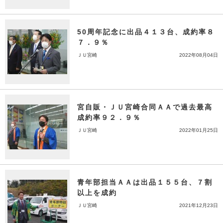
50周年記念に出品４１３台、成約率８
７．９％
ＪＵ宮崎
2022年08月04日
宮自販・ＪＵ宮崎合同ＡＡで過去最高
成約率９２．９％
ＪＵ宮崎
2022年01月25日
青年部担当ＡＡは出品１５５台、７割
以上を成約
ＪＵ宮崎
2021年12月23日