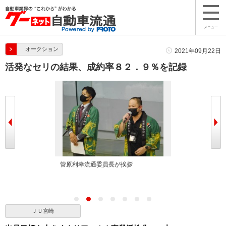
メニュー
オークション
2021年09月22日
活発なセリの結果、成約率８２．９％を記録
菅原利幸流通委員長が挨拶
セリ開始前のセレモニーには平山
長のほか執行部や青年部会員が登
た
ＪＵ宮崎