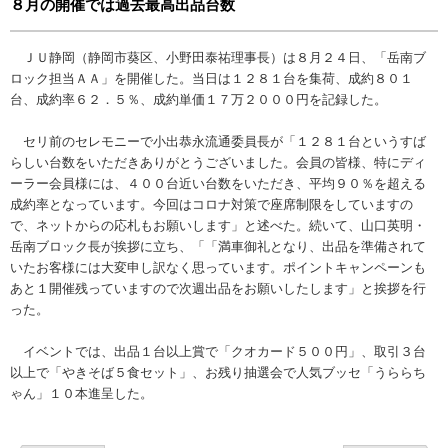
８月の開催では過去最高出品台数
ＪＵ静岡（静岡市葵区、小野田泰祐理事長）は８月２４日、「岳南ブ
ロック担当ＡＡ」を開催した。当日は１２８１台を集荷、成約８０１
台、成約率６２．５％、成約単価１７万２０００円を記録した。
セリ前のセレモニーで小出恭永流通委員長が「１２８１台というすば
らしい台数をいただきありがとうございました。会員の皆様、特にディ
ーラー会員様には、４００台近い台数をいただき、平均９０％を超える
成約率となっています。今回はコロナ対策で座席制限をしていますの
で、ネットからの応札もお願いします」と述べた。続いて、山口英明・
岳南ブロック長が挨拶に立ち、「「満車御礼となり、出品を準備されて
いたお客様には大変申し訳なく思っています。ポイントキャンペーンも
あと１開催残っていますので次週出品をお願いしたします」と挨拶を行
った。
イベントでは、出品１台以上賞で「クオカード５００円」、取引３台
以上で「やきそば５食セット」、お残り抽選会で人気ブッセ「うららち
ゃん」１０本進呈した。