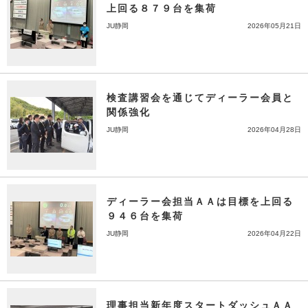
上回る８７９台を集荷
JU静岡
2026年05月21日
検査講習会を通じてディーラー会員と
関係強化
JU静岡
2026年04月28日
ディーラー会担当ＡＡは目標を上回る
９４６台を集荷
JU静岡
2026年04月22日
理事担当新年度スタートダッシュＡＡ