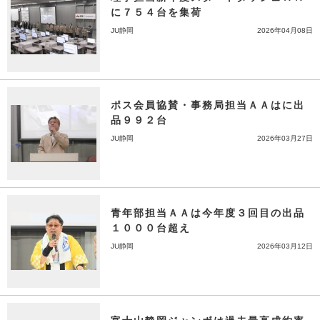
に７５４台を集荷
JU静岡
2026年04月08日
ポス会員協賛・事務局担当ＡＡはに出
品９９２台
JU静岡
2026年03月27日
青年部担当ＡＡは今年度３回目の出品
１０００台超え
JU静岡
2026年03月12日