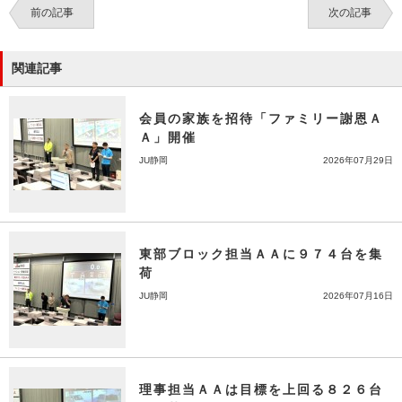
前の記事
次の記事
関連記事
会員の家族を招待「ファミリー謝恩Ａ
Ａ」開催
JU静岡
2026年07月29日
東部ブロック担当ＡＡに９７４台を集
荷
JU静岡
2026年07月16日
理事担当ＡＡは目標を上回る８２６台