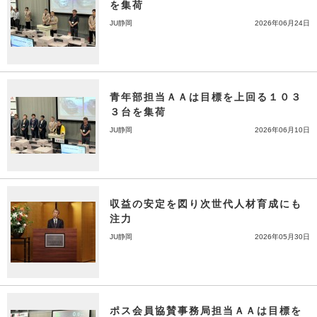
を集荷
JU静岡
2026年06月24日
青年部担当ＡＡは目標を上回る１０３
３台を集荷
JU静岡
2026年06月10日
収益の安定を図り次世代人材育成にも
注力
JU静岡
2026年05月30日
ポス会員協賛事務局担当ＡＡは目標を