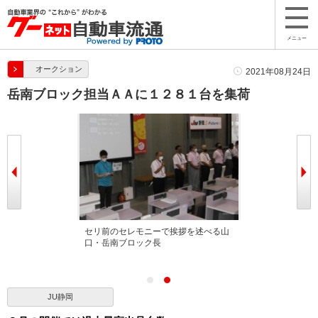
メニュー
オークション
2021年08月24日
岳南ブロック担当ＡＡに１２８１台を集荷
挨拶を述べる小
セリ前のセレモニーで挨拶を述べる山
口・岳南ブロック長
JU静岡