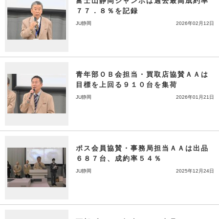
富士山静岡ジャンボは過去最高成約率
７７．８％を記録
JU静岡
2026年02月12日
青年部ＯＢ会担当・買取店協賛ＡＡは
目標を上回る９１０台を集荷
JU静岡
2026年01月21日
ポス会員協賛・事務局担当ＡＡは出品
６８７台、成約率５４％
JU静岡
2025年12月24日